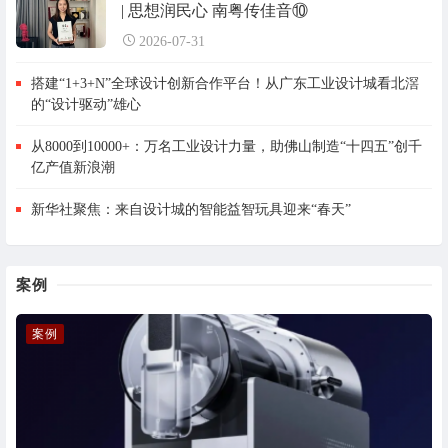
| 思想润民心 南粤传佳音⑩
2026-07-31
搭建“1+3+N”全球设计创新合作平台！从广东工业设计城看北滘
的“设计驱动”雄心
从8000到10000+：万名工业设计力量，助佛山制造“十四五”创千
亿产值新浪潮
新华社聚焦：来自设计城的智能益智玩具迎来“春天”
案例
案例