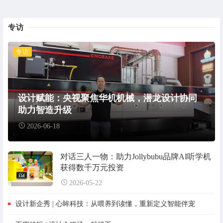
专访
专访
设计赋能：央视聚焦华机机械，潜龙设计协同
助力智造升级
2026-06-18
对话三人一物：助力Jollybubu品牌AI听学机
获得数千万元投资
2026-05-22
设计新企秀 | 心眸科技：从喂养到读懂，重新定义智能伴宠