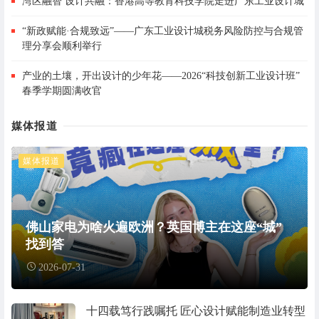
湾区融智 设计共融：香港高等教育科技学院走进广东工业设计城
“新政赋能·合规致远”——广东工业设计城税务风险防控与合规管
理分享会顺利举行
产业的土壤，开出设计的少年花——2026“科技创新工业设计班”
春季学期圆满收官
媒体报道
媒体报道
佛山家电为啥火遍欧洲？英国博主在这座“城”
找到答
2026-07-31
十四载笃行践嘱托 匠心设计赋能制造业转型