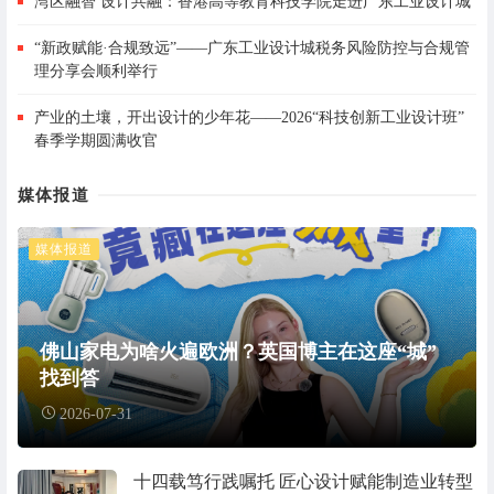
湾区融智 设计共融：香港高等教育科技学院走进广东工业设计城
“新政赋能·合规致远”——广东工业设计城税务风险防控与合规管
理分享会顺利举行
产业的土壤，开出设计的少年花——2026“科技创新工业设计班”
春季学期圆满收官
媒体报道
媒体报道
佛山家电为啥火遍欧洲？英国博主在这座“城”
找到答
2026-07-31
十四载笃行践嘱托 匠心设计赋能制造业转型