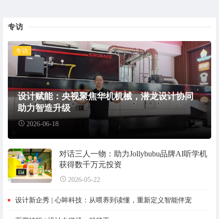
专访
专访
设计赋能：央视聚焦华机机械，潜龙设计协同
助力智造升级
2026-06-18
对话三人一物：助力Jollybubu品牌AI听学机
获得数千万元投资
2026-05-22
设计新企秀 | 心眸科技：从喂养到读懂，重新定义智能伴宠