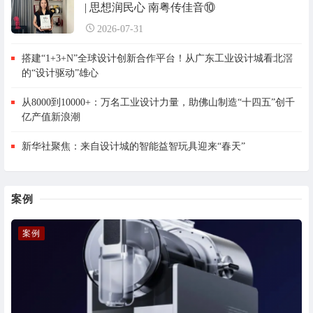
| 思想润民心 南粤传佳音⑩
2026-07-31
搭建“1+3+N”全球设计创新合作平台！从广东工业设计城看北滘
的“设计驱动”雄心
从8000到10000+：万名工业设计力量，助佛山制造“十四五”创千
亿产值新浪潮
新华社聚焦：来自设计城的智能益智玩具迎来“春天”
案例
案例