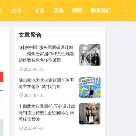
讯
企业
专访
活动
招聘
联系我们
文章聚合
“科创中国”服务团调研设计城
——聚焦泛家居CMF共性难题
助推数智绿色转型破题
2026-07-31
佛山家电为啥火遍欧洲？英国
博主在这座“城”找到答
广
2026-07-31
，
十四载笃行践嘱托 匠心设计赋
能制造业转型 | 思想润民心 南
粤传佳音⑩
2026-07-31