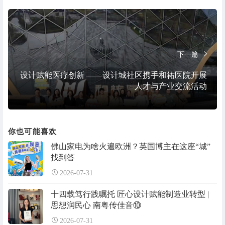
下一篇
设计赋能医疗创新 ——设计城社区携手和祐医院开展
人才与产业交流活动
你也可能喜欢
佛山家电为啥火遍欧洲？英国博主在这座“城”
找到答
2026-07-31
十四载笃行践嘱托 匠心设计赋能制造业转型 |
思想润民心 南粤传佳音⑩
2026-07-31