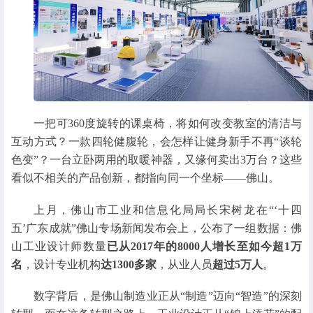
一把可360度旋转的课桌椅，将如何改变教室的清洁与
互动方式？一款四轮健腹轮，会怎样让健身新手不再“谈轮
色变”？一台立卧两用的取暖神器，又缘何卖出3万台？这些
看似不相关的产品创新，都指向同一个坐标——佛山。
上月，佛山市工业和信息化局局长宋树龙在“‘十四
五’广东成就”佛山专场新闻发布会上，公布了一组数据：佛
山工业设计师数量
已从2017年的8000人增长至如今超1万
名
，设计专业机构
达1300多家
，从业人员
超过5万人
。
数字背后，是佛山制造业正从“制造”迈向“智造”的深刻