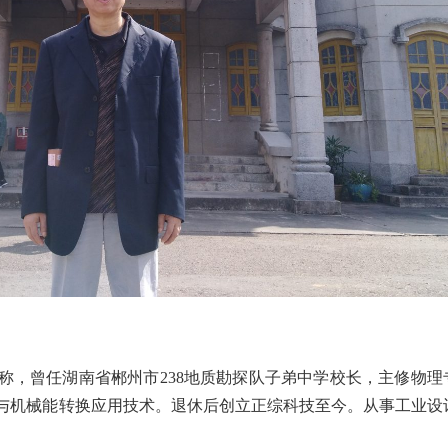
称，曾任湖南省郴州市238地质勘探队子弟中学校长，主修物理
与机械能转换应用技术。退休后创立正综科技至今。从事工业设