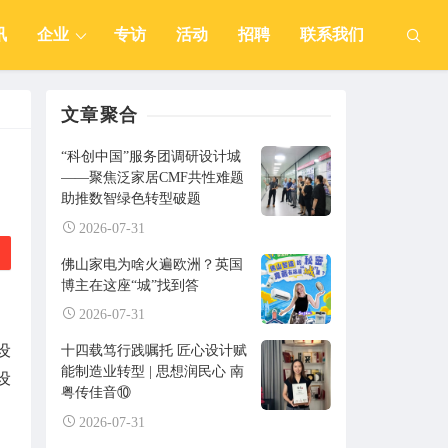
讯
企业
专访
活动
招聘
联系我们
文章聚合
“科创中国”服务团调研设计城
——聚焦泛家居CMF共性难题
助推数智绿色转型破题
2026-07-31
佛山家电为啥火遍欧洲？英国
博主在这座“城”找到答
2026-07-31
设
十四载笃行践嘱托 匠心设计赋
能制造业转型 | 思想润民心 南
设
粤传佳音⑩
2026-07-31