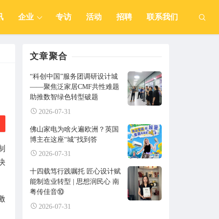
讯
企业
专访
活动
招聘
联系我们
文章聚合
“科创中国”服务团调研设计城
——聚焦泛家居CMF共性难题
助推数智绿色转型破题
2026-07-31
佛山家电为啥火遍欧洲？英国
博主在这座“城”找到答
制
2026-07-31
快
十四载笃行践嘱托 匠心设计赋
能制造业转型 | 思想润民心 南
粤传佳音⑩
激
2026-07-31